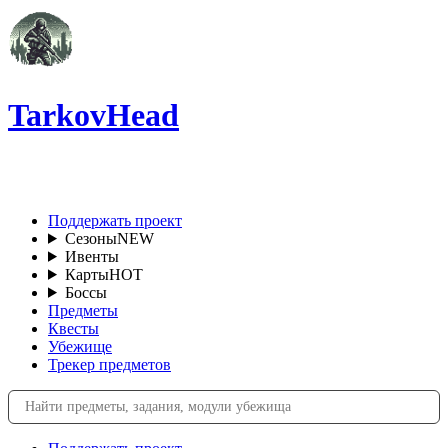
TarkovHead
RU
Поддержать проект
Сезоны
NEW
Ивенты
Карты
HOT
Боссы
Предметы
Квесты
Убежище
Трекер предметов