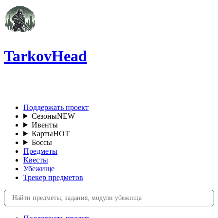
TarkovHead
RU
Поддержать проект
Сезоны
NEW
Ивенты
Карты
HOT
Боссы
Предметы
Квесты
Убежище
Трекер предметов