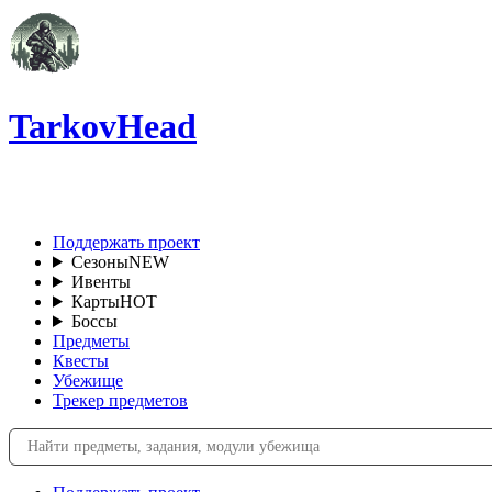
TarkovHead
RU
Поддержать проект
Сезоны
NEW
Ивенты
Карты
HOT
Боссы
Предметы
Квесты
Убежище
Трекер предметов