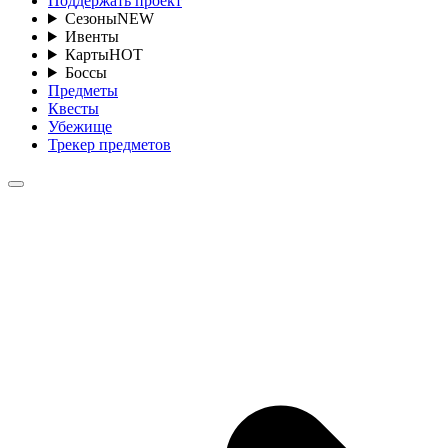
Поддержать проект
Сезоны
NEW
Ивенты
Карты
HOT
Боссы
Предметы
Квесты
Убежище
Трекер предметов