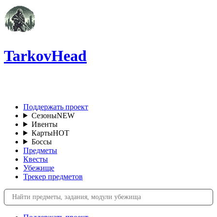
TarkovHead
RU
Поддержать проект
Сезоны
NEW
Ивенты
Карты
HOT
Боссы
Предметы
Квесты
Убежище
Трекер предметов