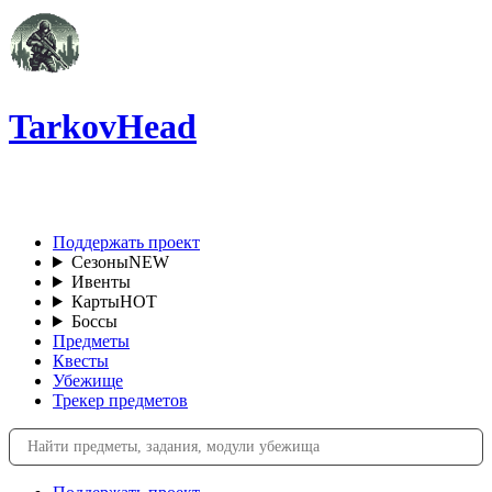
TarkovHead
RU
Поддержать проект
Сезоны
NEW
Ивенты
Карты
HOT
Боссы
Предметы
Квесты
Убежище
Трекер предметов