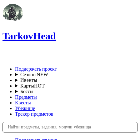
TarkovHead
RU
Поддержать проект
Сезоны
NEW
Ивенты
Карты
HOT
Боссы
Предметы
Квесты
Убежище
Трекер предметов