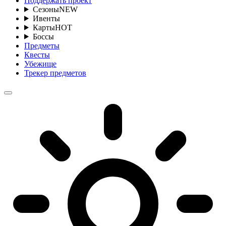
Поддержать проект
Сезоны
NEW
Ивенты
Карты
HOT
Боссы
Предметы
Квесты
Убежище
Трекер предметов