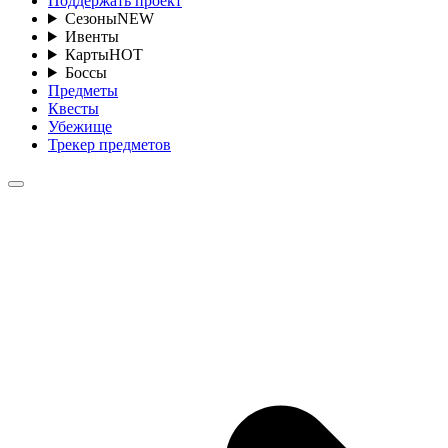
Поддержать проект
Сезоны
NEW
Ивенты
Карты
HOT
Боссы
Предметы
Квесты
Убежище
Трекер предметов