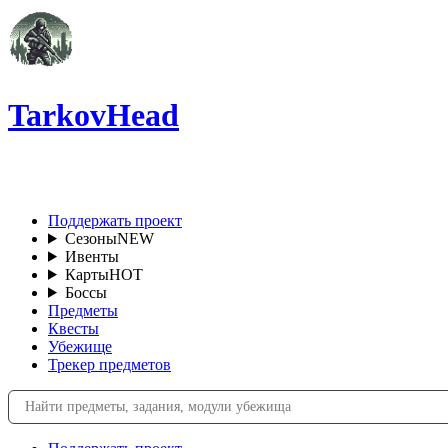
TarkovHead
RU
Поддержать проект
Сезоны
NEW
Ивенты
Карты
HOT
Боссы
Предметы
Квесты
Убежище
Трекер предметов