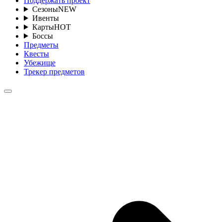
Поддержать проект
Сезоны
NEW
Ивенты
Карты
HOT
Боссы
Предметы
Квесты
Убежище
Трекер предметов