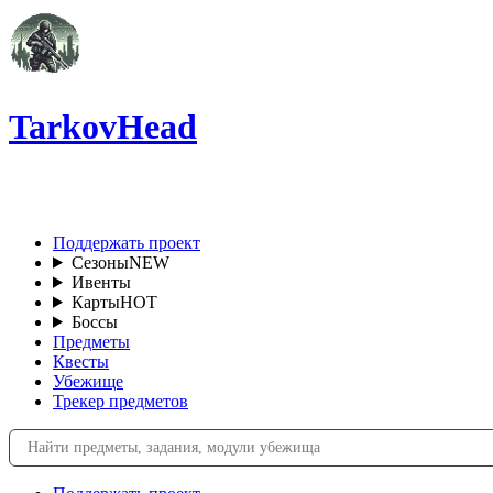
TarkovHead
RU
Поддержать проект
Сезоны
NEW
Ивенты
Карты
HOT
Боссы
Предметы
Квесты
Убежище
Трекер предметов