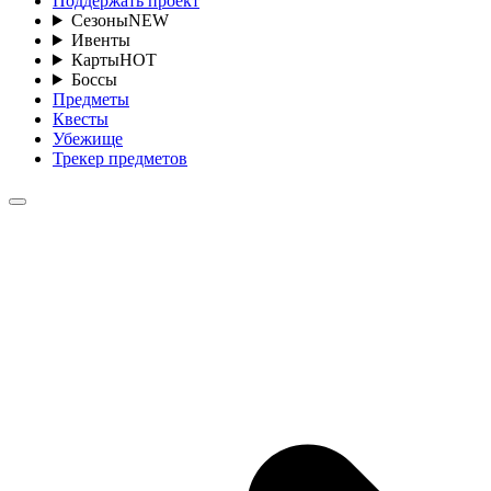
Поддержать проект
Сезоны
NEW
Ивенты
Карты
HOT
Боссы
Предметы
Квесты
Убежище
Трекер предметов