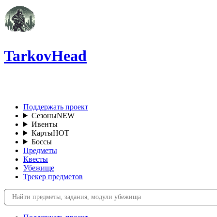
TarkovHead
RU
Поддержать проект
Сезоны
NEW
Ивенты
Карты
HOT
Боссы
Предметы
Квесты
Убежище
Трекер предметов