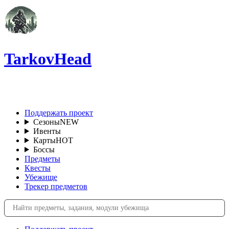
TarkovHead
RU
Поддержать проект
Сезоны
NEW
Ивенты
Карты
HOT
Боссы
Предметы
Квесты
Убежище
Трекер предметов