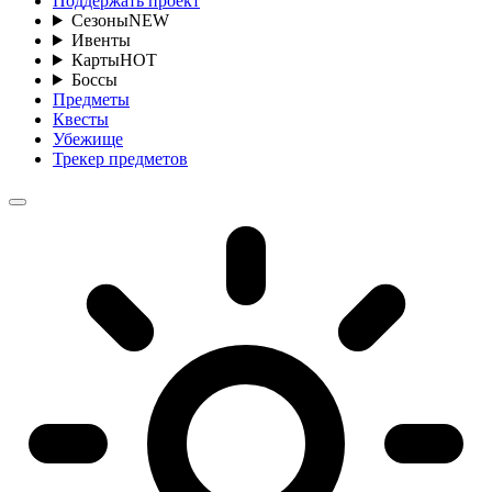
Поддержать проект
Сезоны
NEW
Ивенты
Карты
HOT
Боссы
Предметы
Квесты
Убежище
Трекер предметов