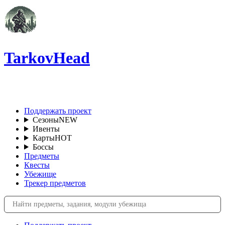
TarkovHead
RU
Поддержать проект
Сезоны
NEW
Ивенты
Карты
HOT
Боссы
Предметы
Квесты
Убежище
Трекер предметов