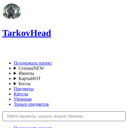
TarkovHead
RU
Поддержать проект
Сезоны
NEW
Ивенты
Карты
HOT
Боссы
Предметы
Квесты
Убежище
Трекер предметов