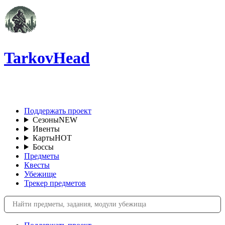
TarkovHead
RU
Поддержать проект
Сезоны
NEW
Ивенты
Карты
HOT
Боссы
Предметы
Квесты
Убежище
Трекер предметов