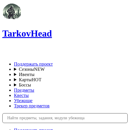
TarkovHead
RU
Поддержать проект
Сезоны
NEW
Ивенты
Карты
HOT
Боссы
Предметы
Квесты
Убежище
Трекер предметов