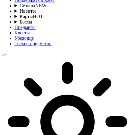
Поддержать проект
Сезоны
NEW
Ивенты
Карты
HOT
Боссы
Предметы
Квесты
Убежище
Трекер предметов