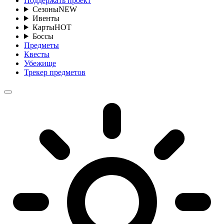
Поддержать проект
Сезоны
NEW
Ивенты
Карты
HOT
Боссы
Предметы
Квесты
Убежище
Трекер предметов