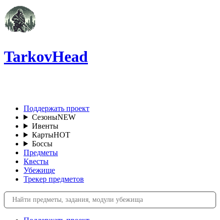
TarkovHead
RU
Поддержать проект
Сезоны
NEW
Ивенты
Карты
HOT
Боссы
Предметы
Квесты
Убежище
Трекер предметов