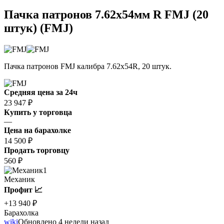
Пачка патронов 7.62x54мм R FMJ (20
штук) (FMJ)
Пачка патронов FMJ калибра 7.62x54R, 20 штук.
Средняя цена за 24ч
23 947 ₽
Купить у торговца
—
Цена на барахолке
14 500 ₽
Продать торговцу
560 ₽
1
Механик
Профит 📈
+13 940 ₽
Барахолка
wiki
Обновлено 4 недели назад