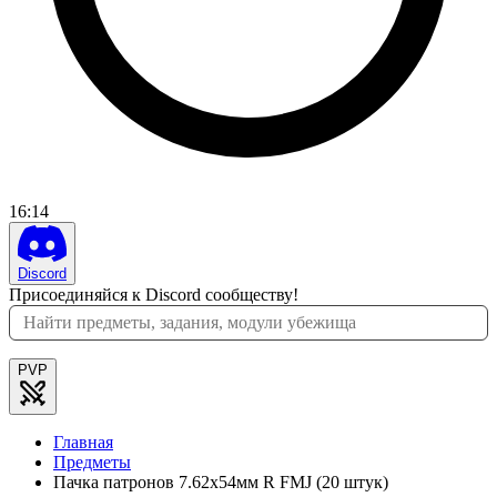
16
:
14
Discord
Присоединяйся к Discord сообществу!
PVP
Главная
Предметы
Пачка патронов 7.62x54мм R FMJ (20 штук)