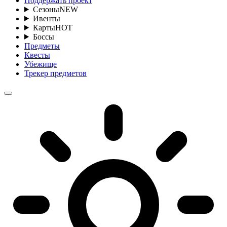
Поддержать проект
Сезоны
NEW
Ивенты
Карты
HOT
Боссы
Предметы
Квесты
Убежище
Трекер предметов