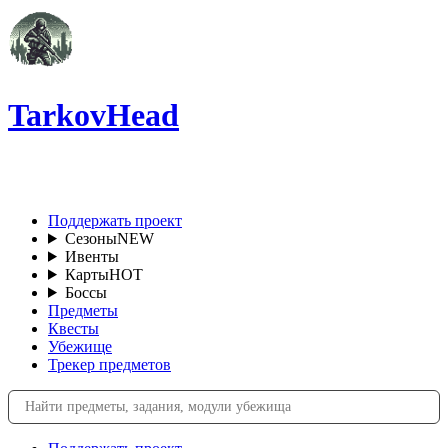
TarkovHead
RU
Поддержать проект
Сезоны
NEW
Ивенты
Карты
HOT
Боссы
Предметы
Квесты
Убежище
Трекер предметов