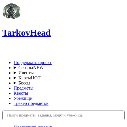
TarkovHead
RU
Поддержать проект
Сезоны
NEW
Ивенты
Карты
HOT
Боссы
Предметы
Квесты
Убежище
Трекер предметов