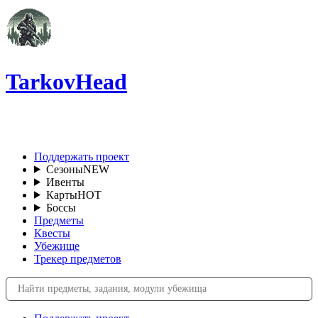
TarkovHead
RU
Поддержать проект
Сезоны
NEW
Ивенты
Карты
HOT
Боссы
Предметы
Квесты
Убежище
Трекер предметов