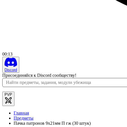
00
:
13
Discord
Присоединяйся к Discord сообществу!
PVP
Главная
Предметы
Пачка патронов 9x21мм П гж (30 штук)