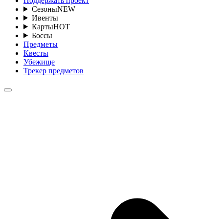
Поддержать проект
Сезоны
NEW
Ивенты
Карты
HOT
Боссы
Предметы
Квесты
Убежище
Трекер предметов