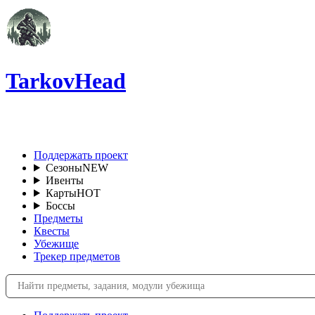
TarkovHead
RU
Поддержать проект
Сезоны
NEW
Ивенты
Карты
HOT
Боссы
Предметы
Квесты
Убежище
Трекер предметов