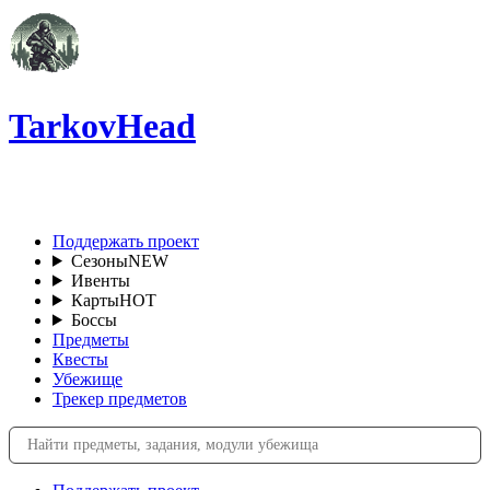
TarkovHead
RU
Поддержать проект
Сезоны
NEW
Ивенты
Карты
HOT
Боссы
Предметы
Квесты
Убежище
Трекер предметов