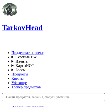
TarkovHead
RU
Поддержать проект
Сезоны
NEW
Ивенты
Карты
HOT
Боссы
Предметы
Квесты
Убежище
Трекер предметов