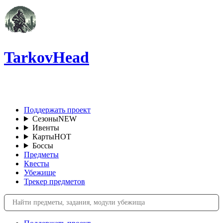
TarkovHead
RU
Поддержать проект
Сезоны
NEW
Ивенты
Карты
HOT
Боссы
Предметы
Квесты
Убежище
Трекер предметов