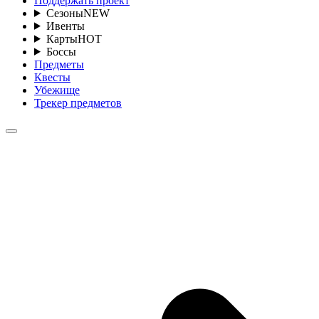
Поддержать проект
Сезоны
NEW
Ивенты
Карты
HOT
Боссы
Предметы
Квесты
Убежище
Трекер предметов