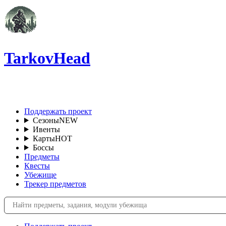
TarkovHead
RU
Поддержать проект
Сезоны
NEW
Ивенты
Карты
HOT
Боссы
Предметы
Квесты
Убежище
Трекер предметов