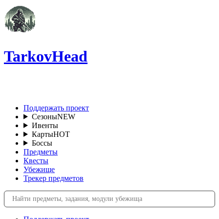
TarkovHead
RU
Поддержать проект
Сезоны
NEW
Ивенты
Карты
HOT
Боссы
Предметы
Квесты
Убежище
Трекер предметов