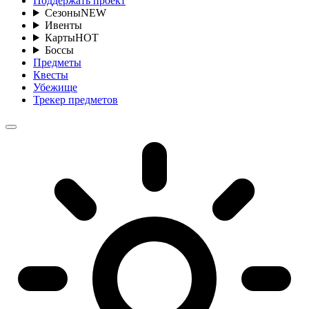
Поддержать проект
Сезоны
NEW
Ивенты
Карты
HOT
Боссы
Предметы
Квесты
Убежище
Трекер предметов