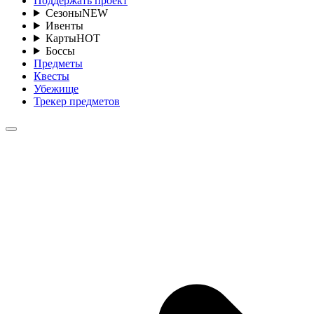
Поддержать проект
Сезоны
NEW
Ивенты
Карты
HOT
Боссы
Предметы
Квесты
Убежище
Трекер предметов