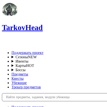
TarkovHead
RU
Поддержать проект
Сезоны
NEW
Ивенты
Карты
HOT
Боссы
Предметы
Квесты
Убежище
Трекер предметов