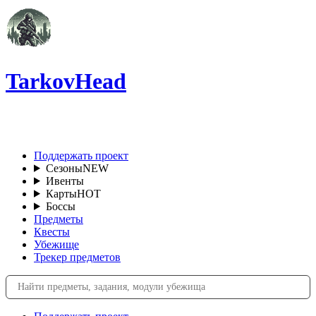
TarkovHead
RU
Поддержать проект
Сезоны
NEW
Ивенты
Карты
HOT
Боссы
Предметы
Квесты
Убежище
Трекер предметов