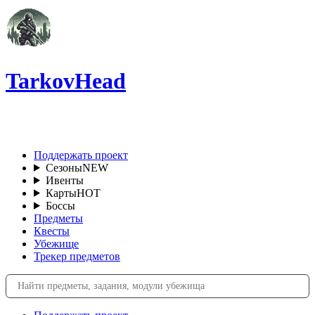
TarkovHead
RU
Поддержать проект
Сезоны
NEW
Ивенты
Карты
HOT
Боссы
Предметы
Квесты
Убежище
Трекер предметов