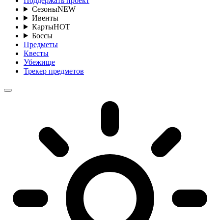
Поддержать проект
Сезоны
NEW
Ивенты
Карты
HOT
Боссы
Предметы
Квесты
Убежище
Трекер предметов