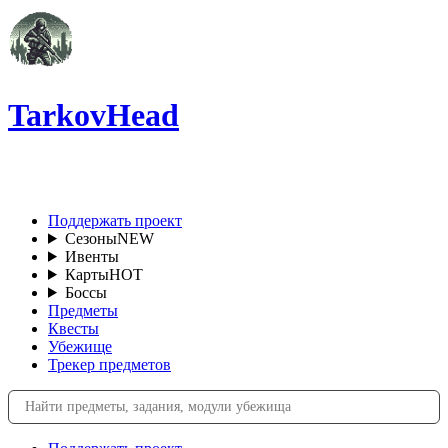
TarkovHead
RU
Поддержать проект
Сезоны
NEW
Ивенты
Карты
HOT
Боссы
Предметы
Квесты
Убежище
Трекер предметов