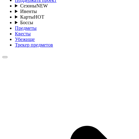
Поддержать проект
Сезоны
NEW
Ивенты
Карты
HOT
Боссы
Предметы
Квесты
Убежище
Трекер предметов