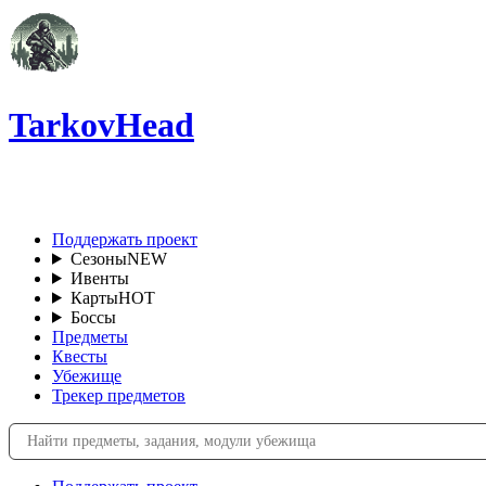
TarkovHead
RU
Поддержать проект
Сезоны
NEW
Ивенты
Карты
HOT
Боссы
Предметы
Квесты
Убежище
Трекер предметов