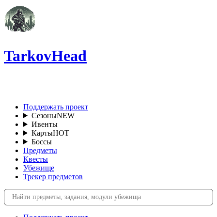
TarkovHead
RU
Поддержать проект
Сезоны
NEW
Ивенты
Карты
HOT
Боссы
Предметы
Квесты
Убежище
Трекер предметов