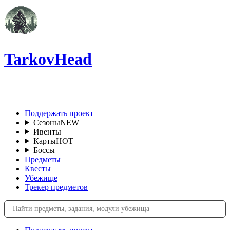
TarkovHead
RU
Поддержать проект
Сезоны
NEW
Ивенты
Карты
HOT
Боссы
Предметы
Квесты
Убежище
Трекер предметов