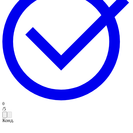
/
5
Конд.