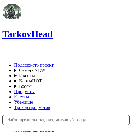
TarkovHead
RU
Поддержать проект
Сезоны
NEW
Ивенты
Карты
HOT
Боссы
Предметы
Квесты
Убежище
Трекер предметов