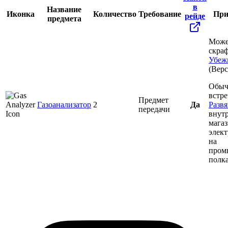
в
Название
Иконка
Количество
Требование
При
рейде
предмета
Може
скраф
Убеж
(Верс
Обыч
встре
Предмет
Газоанализатор
2
Да
Развя
передачи
внут
мага
элек
на
пром
полка