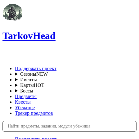
TarkovHead
RU
Поддержать проект
Сезоны
NEW
Ивенты
Карты
HOT
Боссы
Предметы
Квесты
Убежище
Трекер предметов