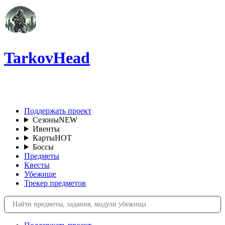
TarkovHead
RU
Поддержать проект
Сезоны
NEW
Ивенты
Карты
HOT
Боссы
Предметы
Квесты
Убежище
Трекер предметов