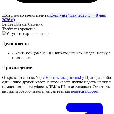
Доступен во время ивента
:
Колотун
(
24 дек. 2025 г. — 8 янв.
2026 г.
)
Выдает
:
Лыжник
Требуется уровень
:
1
Цели квеста
•
Убить бойцов ЧВК в Шапках-ушанках, надев Шапку с
помпоном
Прохождение
Открывается на выбор с
Не спи, замерзнешь!
у Прапора- либо
один, либо другой квест. В этом квесте нужно надеть шапку с
помпономи в ней убивать ЧВК в Шапках-ушанках. Это часть
внутриигрового ивента, на сайте игры
ведется подсчет