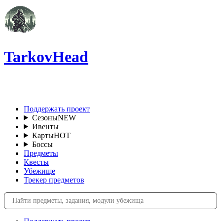
TarkovHead
RU
Поддержать проект
Сезоны
NEW
Ивенты
Карты
HOT
Боссы
Предметы
Квесты
Убежище
Трекер предметов