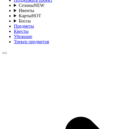
Поддержать проект
Сезоны
NEW
Ивенты
Карты
HOT
Боссы
Предметы
Квесты
Убежище
Трекер предметов