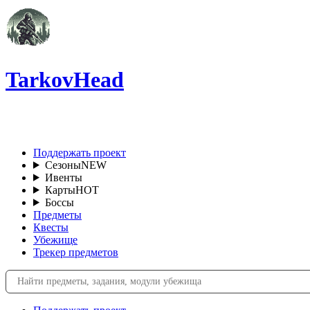
TarkovHead
RU
Поддержать проект
Сезоны
NEW
Ивенты
Карты
HOT
Боссы
Предметы
Квесты
Убежище
Трекер предметов