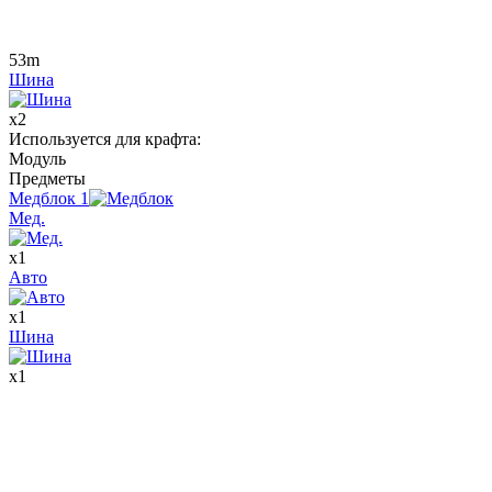
53m
Шина
x
2
Используется для крафта
:
Модуль
Предметы
Медблок
1
Мед.
x
1
Авто
x
1
Шина
x
1