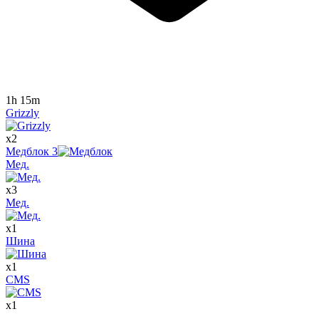
1h 15m
Grizzly
x
2
Медблок
3
Мед.
x
3
Мед.
x
1
Шина
x
1
CMS
x
1