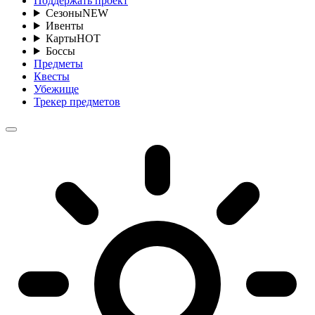
Поддержать проект
Сезоны
NEW
Ивенты
Карты
HOT
Боссы
Предметы
Квесты
Убежище
Трекер предметов