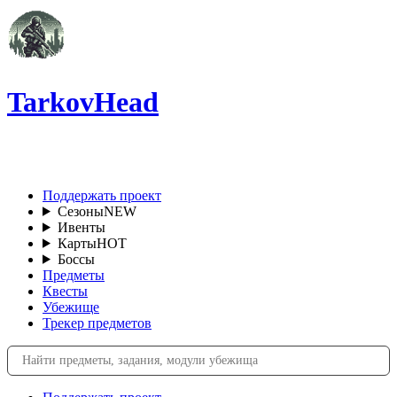
TarkovHead
RU
Поддержать проект
Сезоны
NEW
Ивенты
Карты
HOT
Боссы
Предметы
Квесты
Убежище
Трекер предметов