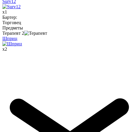
Surv12
x
1
Бартер
:
Торговец
Предметы
Терапевт
2
Шприц
x
2