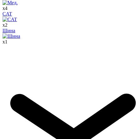
x
4
CAT
x
2
Шина
x
1