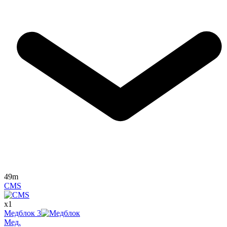
49m
CMS
x
1
Медблок
3
Мед.