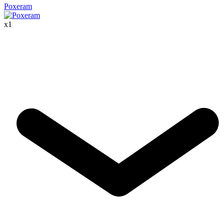
Poxeram
x
1