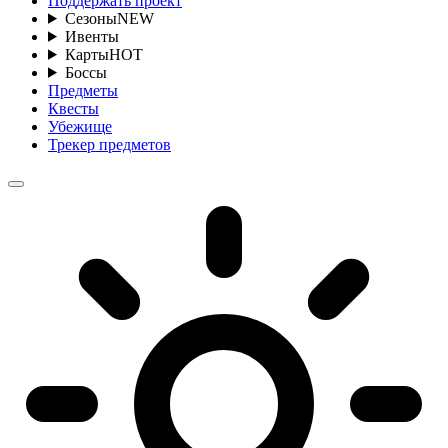
Поддержать проект
Сезоны
NEW
Ивенты
Карты
HOT
Боссы
Предметы
Квесты
Убежище
Трекер предметов