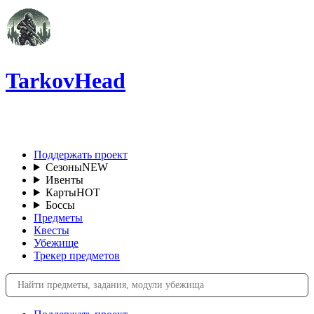
TarkovHead
RU
Поддержать проект
Сезоны
NEW
Ивенты
Карты
HOT
Боссы
Предметы
Квесты
Убежище
Трекер предметов