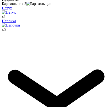
Барахольщик
3
Петух
x
1
Цепочка
x
5