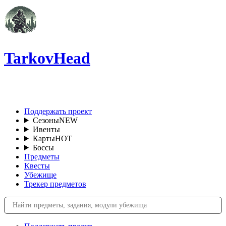
TarkovHead
RU
Поддержать проект
Сезоны
NEW
Ивенты
Карты
HOT
Боссы
Предметы
Квесты
Убежище
Трекер предметов