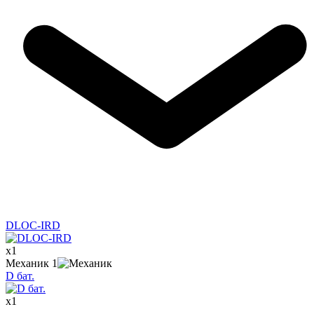
DLOC-IRD
x
1
Механик
1
D бат.
x
1