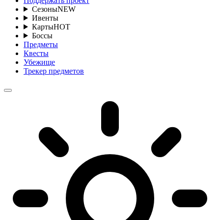
Поддержать проект
Сезоны
NEW
Ивенты
Карты
HOT
Боссы
Предметы
Квесты
Убежище
Трекер предметов