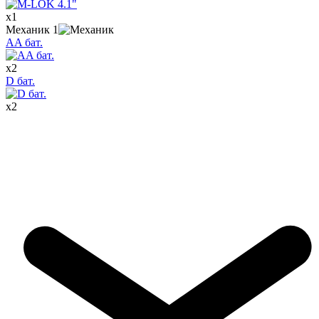
x
1
Механик
1
AA бат.
x
2
D бат.
x
2