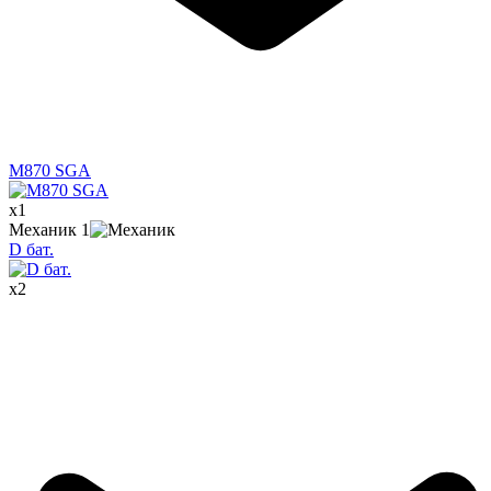
M870 SGA
x
1
Механик
1
D бат.
x
2