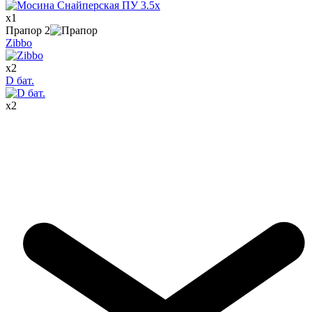
x
1
Прапор
2
Zibbo
x
2
D бат.
x
2