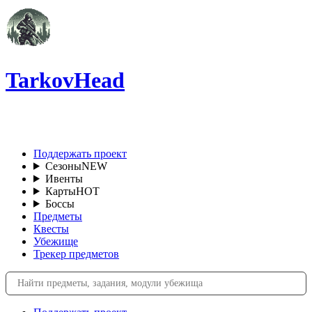
TarkovHead
RU
Поддержать проект
Сезоны
NEW
Ивенты
Карты
HOT
Боссы
Предметы
Квесты
Убежище
Трекер предметов