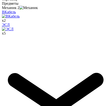
Предметы
Механик
2
ВКабель
x
2
ЭСЛ
x
5