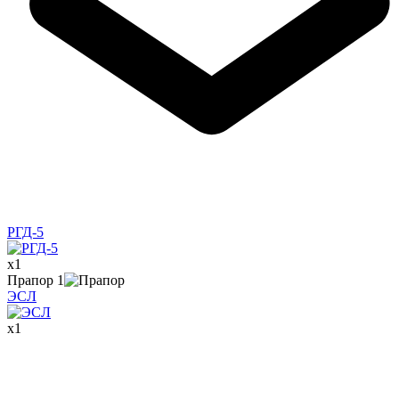
РГД-5
x
1
Прапор
1
ЭСЛ
x
1