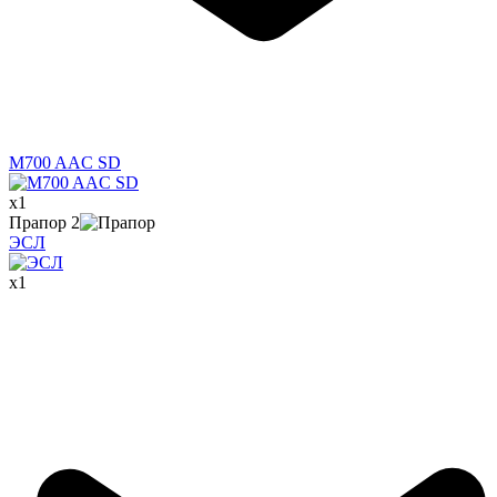
M700 AAC SD
x
1
Прапор
2
ЭСЛ
x
1