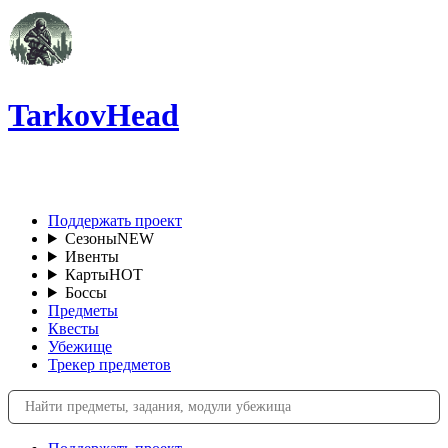
TarkovHead
RU
Поддержать проект
Сезоны
NEW
Ивенты
Карты
HOT
Боссы
Предметы
Квесты
Убежище
Трекер предметов