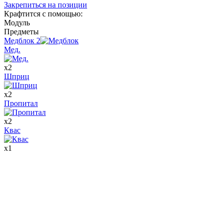
Закрепиться на позиции
Крафтится с помощью
:
Модуль
Предметы
Медблок
2
Мед.
x
2
Шприц
x
2
Пропитал
x
2
Квас
x
1