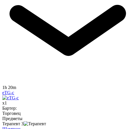
1h 20m
eTG-c
x
1
Бартер
:
Торговец
Предметы
Терапевт
3
Шампунь