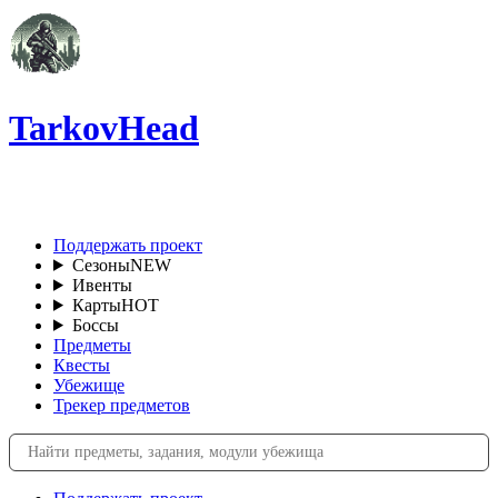
TarkovHead
RU
Поддержать проект
Сезоны
NEW
Ивенты
Карты
HOT
Боссы
Предметы
Квесты
Убежище
Трекер предметов