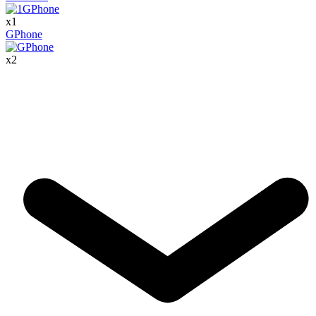
x
1
GPhone
x
2