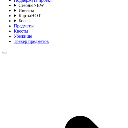
Поддержать проект
Сезоны
NEW
Ивенты
Карты
HOT
Боссы
Предметы
Квесты
Убежище
Трекер предметов