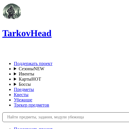
TarkovHead
RU
Поддержать проект
Сезоны
NEW
Ивенты
Карты
HOT
Боссы
Предметы
Квесты
Убежище
Трекер предметов