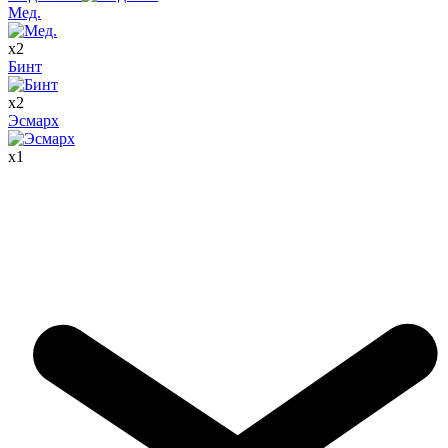
Мед.
x
2
Бинт
x
2
Эсмарх
x
1