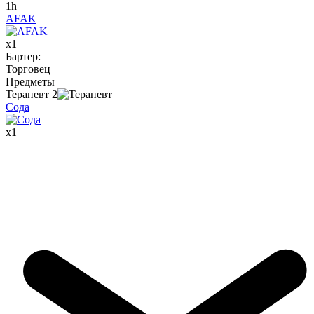
1h
AFAK
x
1
Бартер
:
Торговец
Предметы
Терапевт
2
Сода
x
1