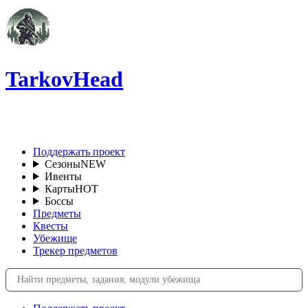
TarkovHead
RU
Поддержать проект
Сезоны
NEW
Ивенты
Карты
HOT
Боссы
Предметы
Квесты
Убежище
Трекер предметов