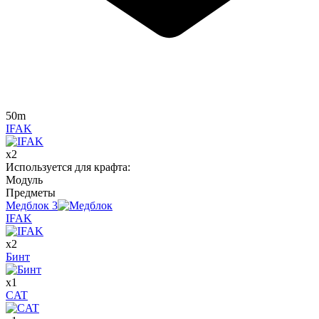
50m
IFAK
x
2
Используется для крафта
:
Модуль
Предметы
Медблок
3
IFAK
x
2
Бинт
x
1
CAT