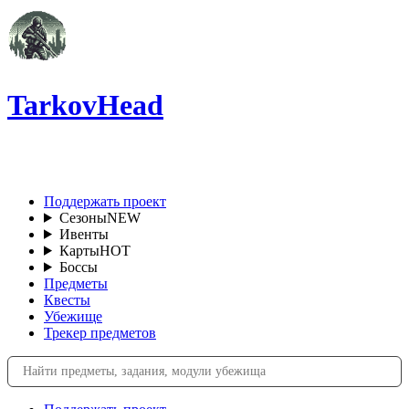
TarkovHead
RU
Поддержать проект
Сезоны
NEW
Ивенты
Карты
HOT
Боссы
Предметы
Квесты
Убежище
Трекер предметов