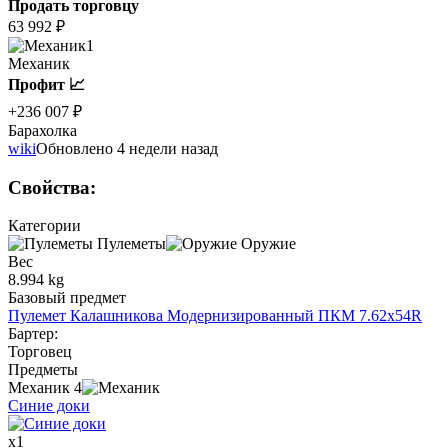
Продать торговцу
63 992 ₽
1
Механик
Профит 📈
+236 007 ₽
Барахолка
wiki
Обновлено 4 недели назад
Свойства
:
Категории
Пулеметы
Оружие
Вес
8.994 kg
Базовый предмет
Пулемет Калашникова Модернизированный ПКМ 7.62x54R
Бартер
:
Торговец
Предметы
Механик
4
Синие доки
x
1