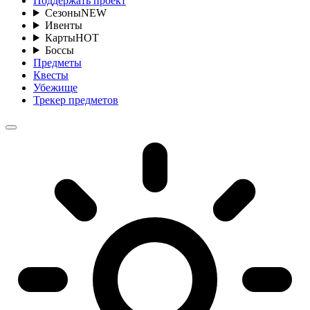
Поддержать проект
Сезоны
NEW
Ивенты
Карты
HOT
Боссы
Предметы
Квесты
Убежище
Трекер предметов