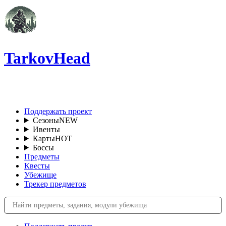
TarkovHead
RU
Поддержать проект
Сезоны
NEW
Ивенты
Карты
HOT
Боссы
Предметы
Квесты
Убежище
Трекер предметов