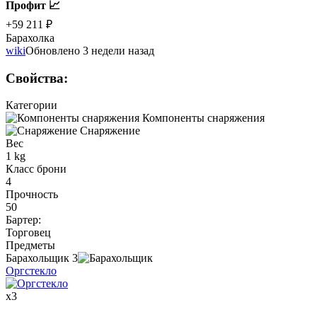
Профит 📈
+59 211 ₽
Барахолка
wiki
Обновлено 3 недели назад
Свойства
:
Категории
Компоненты снаряжения
Снаряжение
Вес
1 kg
Класс брони
4
Прочность
50
Бартер
:
Торговец
Предметы
Барахольщик
3
Оргстекло
x
3