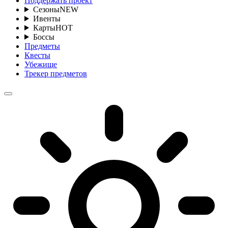
Поддержать проект
Сезоны
NEW
Ивенты
Карты
HOT
Боссы
Предметы
Квесты
Убежище
Трекер предметов