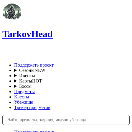
TarkovHead
RU
Поддержать проект
Сезоны
NEW
Ивенты
Карты
HOT
Боссы
Предметы
Квесты
Убежище
Трекер предметов