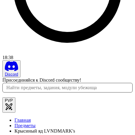
18
:
38
Discord
Присоединяйся к Discord сообществу!
PVP
Главная
Предметы
Крысиный яд LVNDMARK's