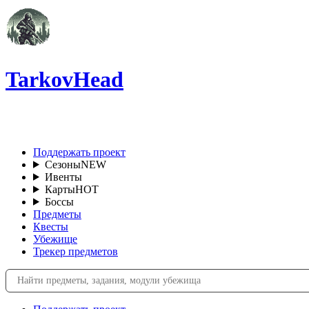
TarkovHead
RU
Поддержать проект
Сезоны
NEW
Ивенты
Карты
HOT
Боссы
Предметы
Квесты
Убежище
Трекер предметов