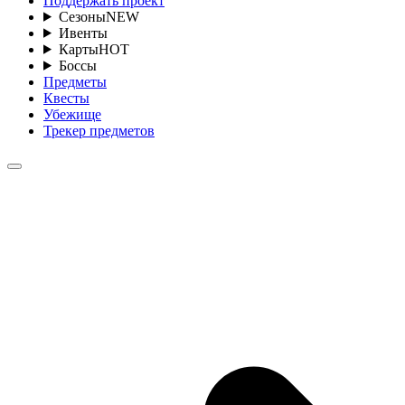
Поддержать проект
Сезоны
NEW
Ивенты
Карты
HOT
Боссы
Предметы
Квесты
Убежище
Трекер предметов