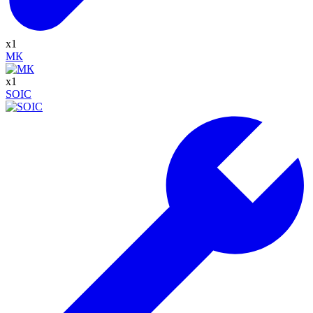
x
1
МК
x
1
SOIC