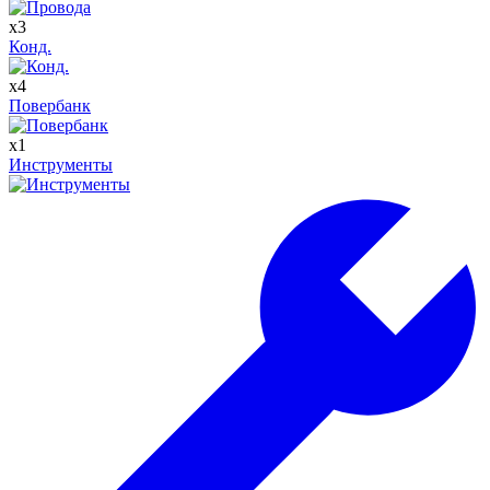
x
3
Конд.
x
4
Повербанк
x
1
Инструменты