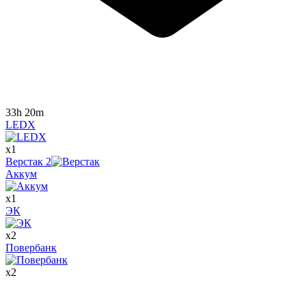
33h 20m
LEDX
x
1
Верстак
2
Аккум
x
1
ЭК
x
2
Повербанк
x
2