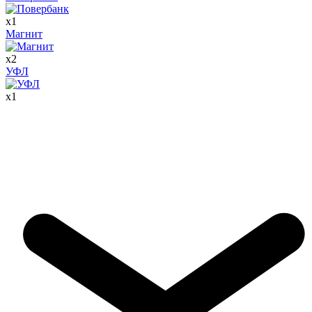
x
1
Магнит
x
2
УФЛ
x
1