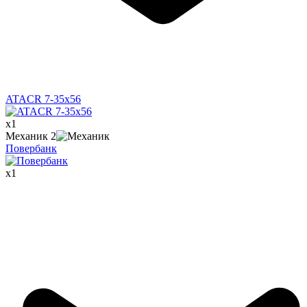
ATACR 7-35x56
x
1
Механик
2
Повербанк
x
1