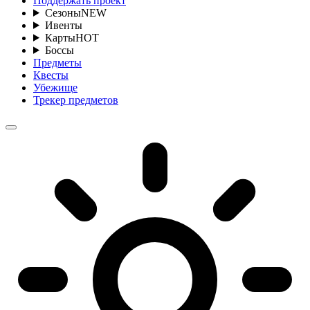
Поддержать проект
Сезоны
NEW
Ивенты
Карты
HOT
Боссы
Предметы
Квесты
Убежище
Трекер предметов