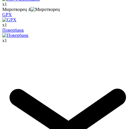
x
1
Миротворец
4
GPX
x
1
Повербанк
x
1