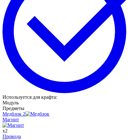
Используется для крафта
:
Модуль
Предметы
Медблок
2
Магнит
x
2
Провода