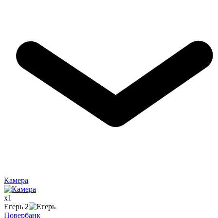
Камера
x
1
Егерь
2
Повербанк