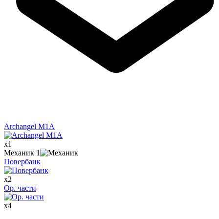
Archangel M1A
x
1
Механик
1
Повербанк
x
2
Ор. части
x
4