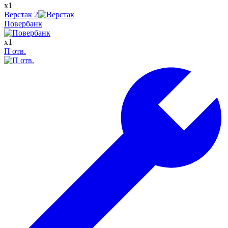
x
1
Верстак
2
Повербанк
x
1
П отв.