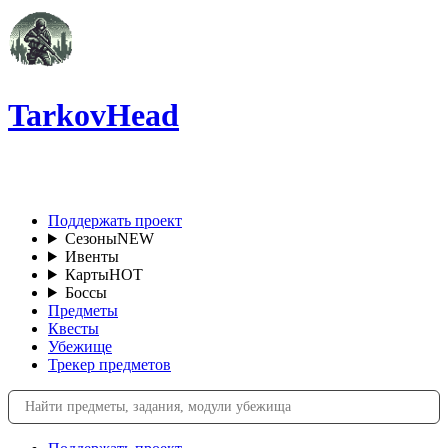
TarkovHead
RU
Поддержать проект
Сезоны
NEW
Ивенты
Карты
HOT
Боссы
Предметы
Квесты
Убежище
Трекер предметов