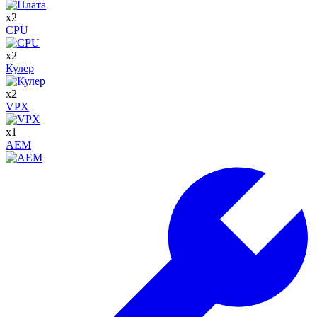
x
2
CPU
x
2
Кулер
x
2
VPX
x
1
AEM