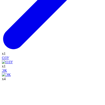
x
1
ОЗУ
x
1
ЭК
x
4