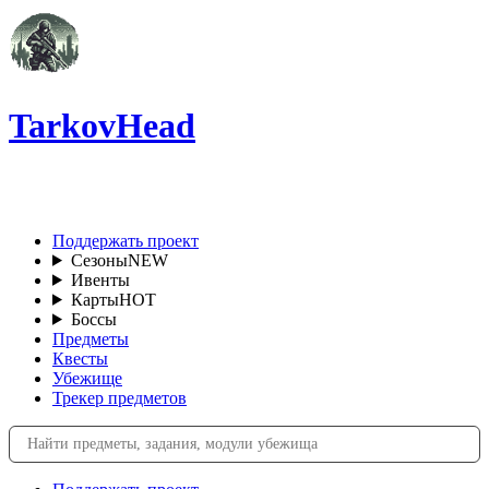
TarkovHead
RU
Поддержать проект
Сезоны
NEW
Ивенты
Карты
HOT
Боссы
Предметы
Квесты
Убежище
Трекер предметов