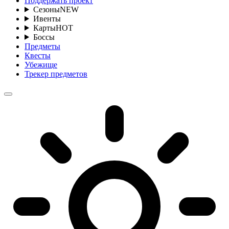
Поддержать проект
Сезоны
NEW
Ивенты
Карты
HOT
Боссы
Предметы
Квесты
Убежище
Трекер предметов