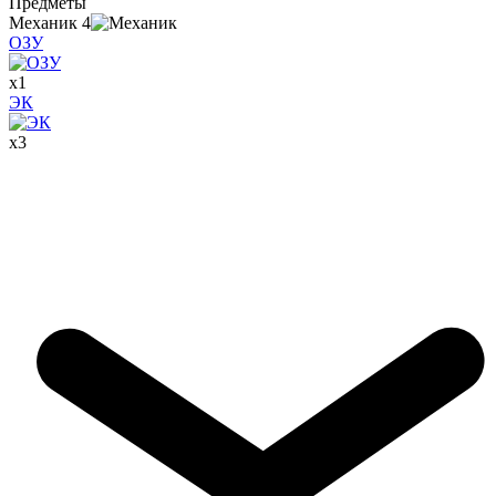
Предметы
Механик
4
ОЗУ
x
1
ЭК
x
3