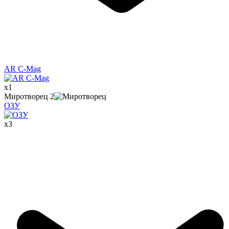
AR C-Mag
x
1
Миротворец
2
ОЗУ
x
3